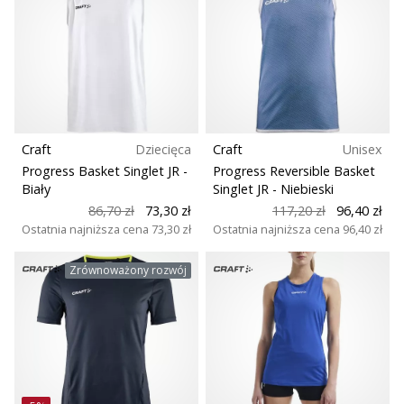
Weplayhandball
Nawierzchnia
Pokaż
Typ biegu
wszystkie
artykuły
Rodzaje butów
Craft
Dziecięca
Craft
Unisex
Progress Basket Singlet JR
-
Progress Reversible Basket
Biały
Singlet JR
- Niebieski
86,70 zł
73,30 zł
117,20 zł
96,40 zł
Ostatnia najniższa cena
73,30 zł
Ostatnia najniższa cena
96,40 zł
Zrównoważony rozwój