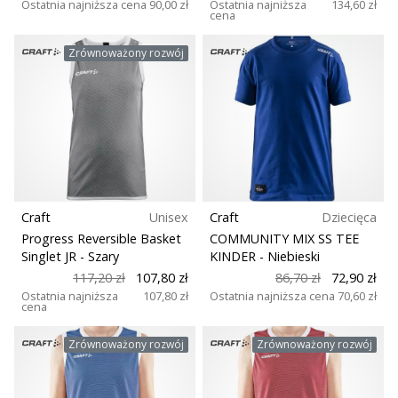
Ostatnia najniższa cena
90,00 zł
Ostatnia najniższa
134,60 zł
cena
Zrównoważony rozwój
Craft
Unisex
Craft
Dziecięca
Progress Reversible Basket
COMMUNITY MIX SS TEE
Singlet JR
- Szary
KINDER
- Niebieski
117,20 zł
107,80 zł
86,70 zł
72,90 zł
Ostatnia najniższa
107,80 zł
Ostatnia najniższa cena
70,60 zł
cena
Zrównoważony rozwój
Zrównoważony rozwój