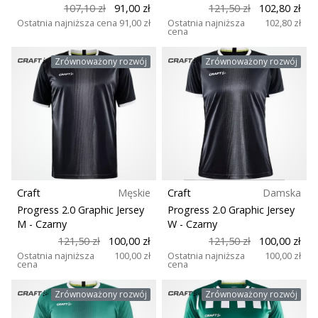
107,10 zł
91,00 zł
121,50 zł
102,80 zł
Ostatnia najniższa cena
91,00 zł
Ostatnia najniższa
102,80 zł
cena
Zrównoważony rozwój
Zrównoważony rozwój
Craft
Męskie
Craft
Damska
Progress 2.0 Graphic Jersey
Progress 2.0 Graphic Jersey
M
- Czarny
W
- Czarny
121,50 zł
100,00 zł
121,50 zł
100,00 zł
Ostatnia najniższa
100,00 zł
Ostatnia najniższa
100,00 zł
cena
cena
Zrównoważony rozwój
Zrównoważony rozwój