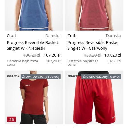
Craft
Damska
Craft
Damska
Progress Reversible Basket
Progress Reversible Basket
Singlet W
- Niebieski
Singlet W
- Czerwony
130,20 zł
107,20 zł
130,20 zł
107,20 zł
Ostatnia najniższa
107,20 zł
Ostatnia najniższa
107,20 zł
cena
cena
Zrównoważony rozwój
Zrównoważony rozwój
-5%