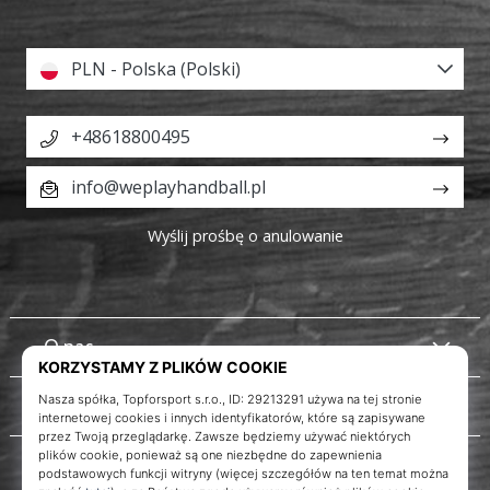
PLN - Polska (Polski)
+48618800495
info@weplayhandball.pl
Wyślij prośbę o anulowanie
O nas
Obsługa klienta