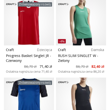
Zrównoważony rozwój
-4%
Craft
Dziecięca
Craft
Damska
Progress Basket Singlet JR
-
RUSH SLIM SINGLET W
-
Czerwony
Zielony
86,70 zł
71,40 zł
86,70 zł
82,40 zł
Ostatnia najniższa cena
71,40 zł
Ostatnia najniższa cena
86,20 zł
Zrównoważony rozwój