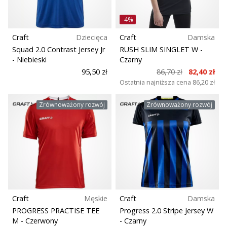
-4%
Craft
Dziecięca
Craft
Damska
Squad 2.0 Contrast Jersey Jr
RUSH SLIM SINGLET W
-
- Niebieski
Czarny
95,50 zł
86,70 zł
82,40 zł
Ostatnia najniższa cena
86,20 zł
Zrównoważony rozwój
Zrównoważony rozwój
Craft
Męskie
Craft
Damska
PROGRESS PRACTISE TEE
Progress 2.0 Stripe Jersey W
M
- Czerwony
- Czarny