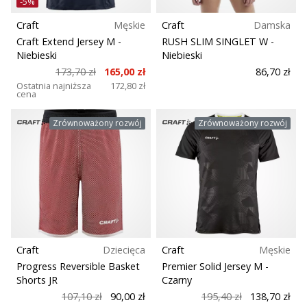
-5%
Craft
Męskie
Craft
Damska
Craft Extend Jersey M
-
RUSH SLIM SINGLET W
-
Niebieski
Niebieski
173,70 zł
165,00 zł
86,70 zł
Ostatnia najniższa
172,80 zł
cena
Zrównoważony rozwój
Zrównoważony rozwój
Craft
Dziecięca
Craft
Męskie
Progress Reversible Basket
Premier Solid Jersey M
-
Shorts JR
Czarny
107,10 zł
90,00 zł
195,40 zł
138,70 zł