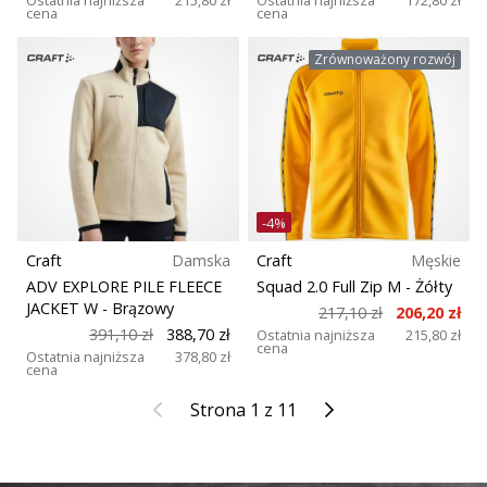
cena
cena
Zrównoważony rozwój
-4%
Craft
Damska
Craft
Męskie
ADV EXPLORE PILE FLEECE
Squad 2.0 Full Zip M
- Żółty
JACKET W
- Brązowy
217,10 zł
206,20 zł
391,10 zł
388,70 zł
Ostatnia najniższa
215,80 zł
cena
Ostatnia najniższa
378,80 zł
cena
Poprzedni
Kolejny
Strona 1 z 11