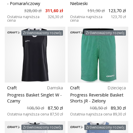
25. 11. 2024
- Pomarańczowy
Niebieski
Funkcja
•
328,00 zł
311,60 zł
151,90 zł
123,70 zł
2 min. czytanie
Ostatnia najniższa
326,30 zł
Ostatnia najniższa
123,70 zł
cena
cena
Model
Zostań
ambasadorem
Zrównoważony rozwój
Zrównoważony rozwój
Weplayhandball
Plac zabaw
Czy
jesteś
Pozycja
maniakiem
piłki
Sezon
ręcznej
tak
jak
Craft
Damska
Craft
Dziecięca
Szerokość buta
my?
Progress Basket Singlet W
-
Progress Reversible Basket
Dołącz
Czarny
Shorts JR
- Zielony
do
108,50 zł
87,50 zł
108,50 zł
89,30 zł
Sport
nas
Ostatnia najniższa cena
87,50 zł
Ostatnia najniższa cena
89,30 zł
jako
Zrównoważone
ambasador
Zrównoważony rozwój
Zrównoważony rozwój