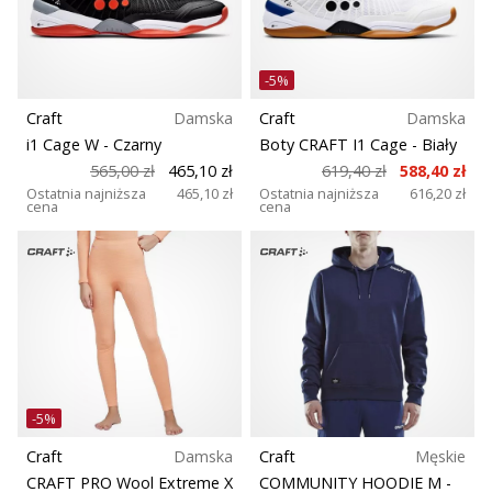
Rozmiar
nowe
buty
Teamsales
do
-5%
piłki
ręcznej
Craft
Damska
Craft
Damska
Wsparcie dla biustonosza
PUMA
i1 Cage W
- Czarny
Boty CRAFT I1 Cage
- Biały
Accelerate
565,00 zł
465,10 zł
619,40 zł
588,40 zł
NITRO
Kolekcja
Ostatnia najniższa
465,10 zł
Ostatnia najniższa
616,20 zł
cena
cena
SQD
5!
Komfort i amortyzacja
Odkryj
innowacje
techniczne
Dyscyplina
i
przekonaj
się,
Drop (mm)
czy
-5%
warto…
Krój
Craft
Damska
Craft
Męskie
CRAFT PRO Wool Extreme X
COMMUNITY HOODIE M
-