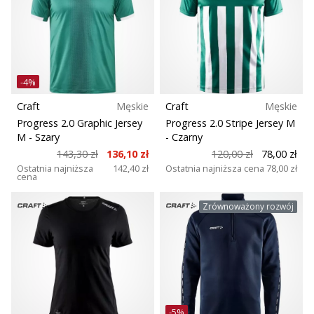
-4%
Craft
Męskie
Craft
Męskie
Progress 2.0 Graphic Jersey
Progress 2.0 Stripe Jersey M
M
- Szary
- Czarny
143,30 zł
136,10 zł
120,00 zł
78,00 zł
Ostatnia najniższa
142,40 zł
Ostatnia najniższa cena
78,00 zł
cena
Zrównoważony rozwój
-5%