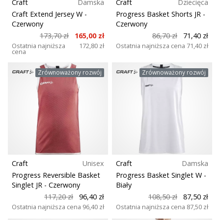
Craft
Damska
Craft
Dziecięca
Craft Extend Jersey W
-
Progress Basket Shorts JR
-
Czerwony
Czerwony
173,70 zł
165,00 zł
86,70 zł
71,40 zł
Ostatnia najniższa
172,80 zł
Ostatnia najniższa cena
71,40 zł
cena
Zrównoważony rozwój
Zrównoważony rozwój
Craft
Unisex
Craft
Damska
Progress Reversible Basket
Progress Basket Singlet W
-
Singlet JR
- Czerwony
Biały
117,20 zł
96,40 zł
108,50 zł
87,50 zł
Ostatnia najniższa cena
96,40 zł
Ostatnia najniższa cena
87,50 zł