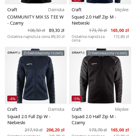
Craft
Damska
Craft
Męskie
COMMUNITY MIX SS TEE W
Squad 2.0 Half Zip M
-
- Czarny
Niebieski
108,50 zł
89,30 zł
173,70 zł
165,00 zł
Ostatnia najniższa cena
89,30 zł
Ostatnia najniższa
172,80 zł
cena
Zrównoważony rozwój
Zrównoważony rozwój
-4%
-5%
Craft
Damska
Craft
Męskie
Squad 2.0 Full Zip W
-
Squad 2.0 Half Zip M
-
Niebieski
Czarny
217,10 zł
206,20 zł
173,70 zł
165,00 zł
Ostatnia najniższa
215,80 zł
Ostatnia najniższa
172,80 zł