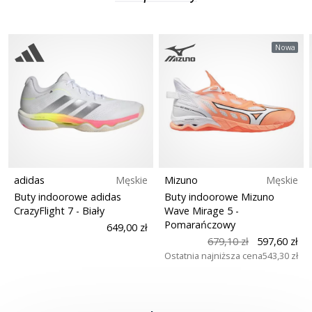
Weplayhandball
Nowa
Pokaż
wszystkie
artykuły
adidas
Męskie
Mizuno
Męskie
Buty indoorowe adidas
Buty indoorowe Mizuno
CrazyFlight 7
- Biały
Wave Mirage 5
-
Pomarańczowy
649,00 zł
679,10 zł
597,60 zł
Ostatnia najniższa cena
543,30 zł