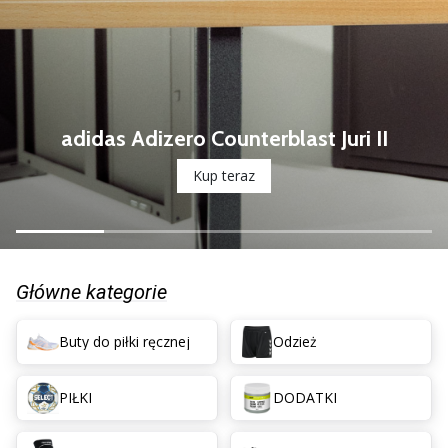
nowe
buty
do
piłki
ręcznej
PUMA
adidas Adizero Counterblast Juri II
Accelerate
NITRO
Kup teraz
SQD
5!
Odkryj
innowacje
techniczne
Główne kategorie
i
przekonaj
Buty do piłki ręcznej
Odzież
się,
czy
warto…
PIŁKI
DODATKI