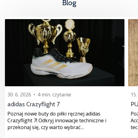
Blog
30. 6. 2026
•
4 min. czytanie
15.
adidas Crazyflight 7
PU
Poznaj nowe buty do piłki ręcznej adidas
Po
Crazyflight 7! Odkryj innowacje techniczne i
Ac
przekonaj się, czy warto wybrać…
tec