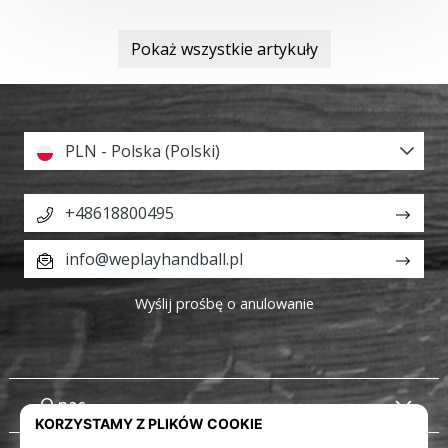
Pokaż wszystkie artykuły
PLN - Polska (Polski)
+48618800495
info@weplayhandball.pl
Wyślij prośbę o anulowanie
O nas