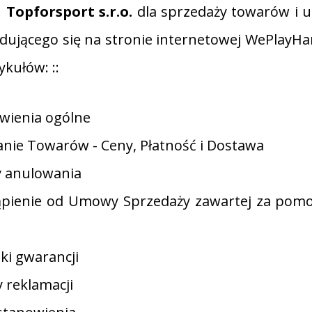
n
Topforsport s.r.o.
dla sprzedaży towarów i u
ującego się na stronie internetowej WePlayHand
ykułów: ::
owienia ogólne
anie Towarów - Ceny, Płatność i Dostawa
dy anulowania
tąpienie od Umowy Sprzedaży zawartej za pom
nki gwarancji
y reklamacji