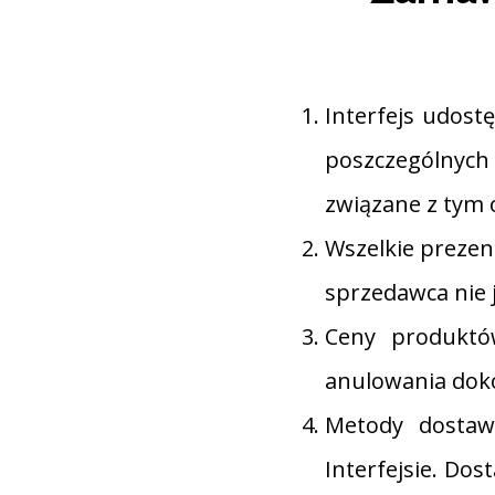
Interfejs udost
poszczególnyc
związane z tym 
Wszelkie prezen
sprzedawca nie 
Ceny produktó
anulowania doko
Metody dostawy
Interfejsie. Dos