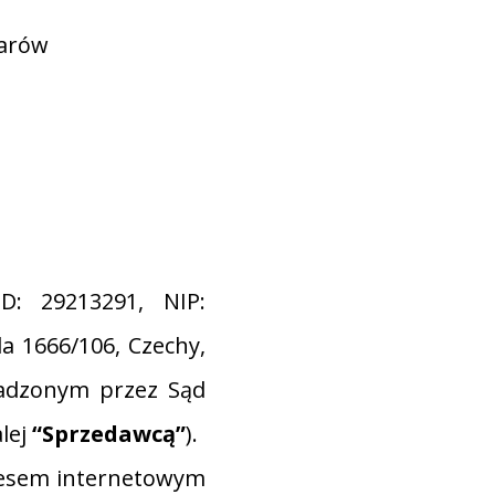
warów
D: 29213291, NIP:
da 1666/106, Czechy,
wadzonym przez Sąd
alej
“Sprzedawcą”
).
resem internetowym