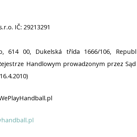
.r.o. IČ: 29213291
, 614 00, Dukelská třída 1666/106, Republ
Rejestrze Handlowym prowadzonym przez Sąd
(16.4.2010)
 WePlayHandball.pl
handball.pl