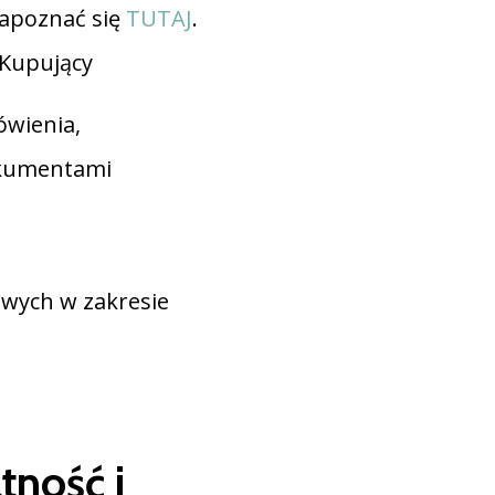
zapoznać się
TUTAJ
.
 Kupujący
ówienia,
okumentami
wych w zakresie
tność i