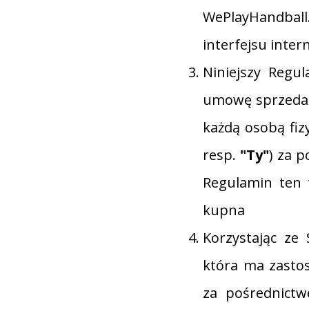
WePlayHandball
interfejsu inte
Niniejszy Regu
umowę sprzedaż
każdą osobą fiz
resp.
"Ty"
) za 
Regulamin ten 
kupna
Korzystając ze 
która ma zasto
za pośrednictw