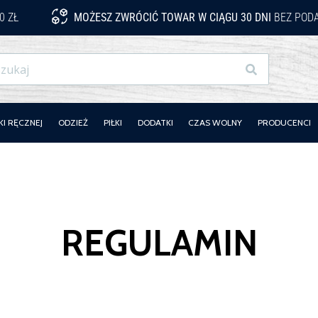
0 ZŁ
MOŻESZ ZWRÓCIĆ TOWAR W CIĄGU 30 DNI
BEZ PODA
Szukaj
KI RĘCZNEJ
ODZIEŻ
PIŁKI
DODATKI
CZAS WOLNY
PRODUCENCI
REGULAMIN