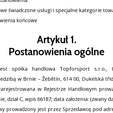
ostanowienia
owe świadczone usługi i specjalne kategorie to
nowienia końcowe
Artykuł 1.
Postanowienia ogólne
est spółka handlowa Topforsport s.r.o., I
edzibą w Brnie – Žebětín, 614 00, Dukelská tří
 zarejestrowana w Rejestrze Handlowym pro
, dział C, wpis 66187; data założenia: (zwany d
owy prowadzony jest przez Sprzedawcę pod ad