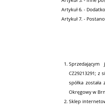
Artykuł 5. - Inne p
Artykuł 6. - Dodatk
Artykuł 7. - Posta
Sprzedającym j
CZ29213291; z si
spółka została
Okręgowy w Brnie
Sklep internet