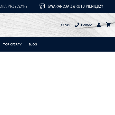
NIA PRZYCZYNY
GWARANCJA ZWROTU PIENIĘDZY
O nas
Pomoc
Użytkownik
koszy
TOP OFERTY
BLOG