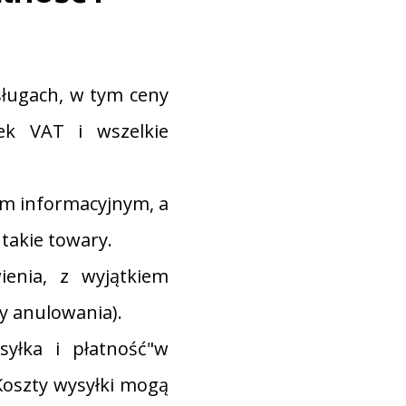
sługach, w tym ceny
ek VAT i wszelkie
lom informacyjnym, a
takie towary.
enia, z wyjątkiem
y anulowania).
yłka i płatność"w
 Koszty wysyłki mogą