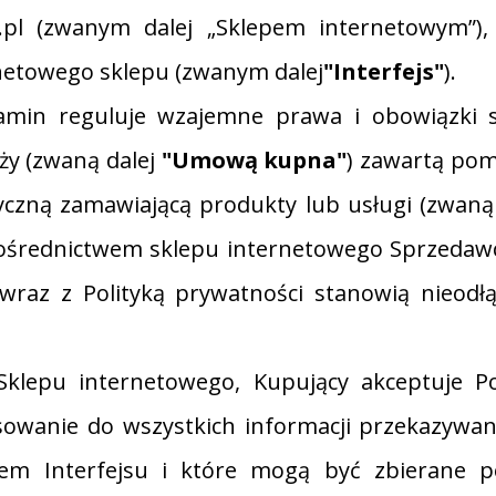
.pl (zwanym dalej „Sklepem internetowym”)
rnetowego sklepu (zwanym dalej
"Interfejs"
).
lamin reguluje wzajemne prawa i obowiązki s
y (zwaną dalej
"Umową kupna"
) zawartą pom
yczną zamawiającą produkty lub usługi (zwaną
pośrednictwem sklepu internetowego Sprzedaw
wraz z Polityką prywatności stanowią nieod
Sklepu internetowego, Kupujący akceptuje Po
sowanie do wszystkich informacji przekazywa
em Interfejsu i które mogą być zbierane po