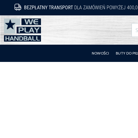
BEZPŁATNY TRANSPORT
DLA ZAMÓWIEŃ POWYŻEJ 400,0
WePlayHandball.pl
NOWOŚCI
BUTY DO PIŁ