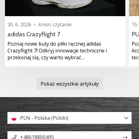
30. 6. 2026
•
4 min. czytanie
15.
adidas Crazyflight 7
PU
Poznaj nowe buty do piłki ręcznej adidas
Po
Crazyflight 7! Odkryj innowacje techniczne i
Ac
przekonaj się, czy warto wybrać…
tec
Pokaż wszystkie artykuły
PLN - Polska (Polski)
+48618800495