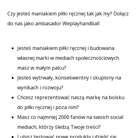
nowe
buty
Czy jesteś maniakiem piłki ręcznej tak jak my? Dołącz
do
do nas jako ambasador Weplayhandball
piłki
ręcznej
PUMA
Accelerate
Jesteś maniakiem piłki ręcznej i budowana
NITRO
własnej marki w mediach społecznościowych
SQD
5!
masz w małym palcu?
Odkryj
Jesteś wytrwały, konsekwentny i skupiony na
innowacje
techniczne
wynikach i rozwoju?
i
Chcesz reprezentować naszą markę na boisku
przekonaj
do piłki ręcznej i poza nim?
się,
czy
Masz co najmniej 2000 fanów na swoich social
warto…
mediach, którzy śledzą Twoje treści?
Lubisz testować nowe produkty i dzielić się