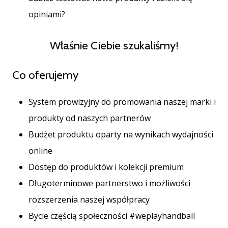
25. 11. 2024
opiniami?
•
2 min. czytanie
Zostań
Właśnie Ciebie szukaliśmy!
ambasadorem
Weplayhandball
Co oferujemy
Czy
jesteś
System prowizyjny do promowania naszej marki i
maniakiem
piłki
produkty od naszych partnerów
ręcznej
Budżet produktu oparty na wynikach wydajności
tak
online
jak
my?
Dostęp do produktów i kolekcji premium
Dołącz
Długoterminowe partnerstwo i możliwości
do
nas
rozszerzenia naszej współpracy
jako
Bycie częścią społeczności #weplayhandball
ambasador