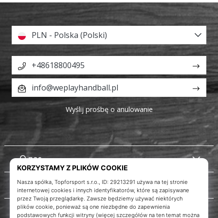
PLN - Polska (Polski)
+48618800495
info@weplayhandball.pl
Wyślij prośbę o anulowanie
O nas
Obsługa klienta