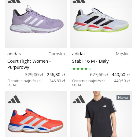
Weplayhandball
Szerokość buta
Pokaż
Sport
wszystkie
artykuły
Zrównoważone
adidas
Damska
adidas
Męskie
Court Flight Women
-
Stabil 16 M
- Biały
Technologia
Purpurowy
329,00 zł
246,80 zł
677,60 zł
440,50 zł
Ostatnia najniższa
246,80 zł
Ostatnia najniższa
440,50 zł
Nawierzchnia
cena
cena
Nowa
Trail
Typ biegu
Rodzaje butów