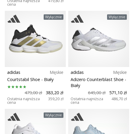
Ostatnia najniższa
419,80 zł
cena
Wyłącznie
Wyłącznie
adidas
Męskie
adidas
Męskie
Courtstabil Shoe
- Biały
Adizero Counterblast Shoe
-
Biały
479,00 zł
383,20 zł
649,00 zł
571,10 zł
Ostatnia najniższa
359,20 zł
Ostatnia najniższa
486,70 zł
cena
cena
Wyłącznie