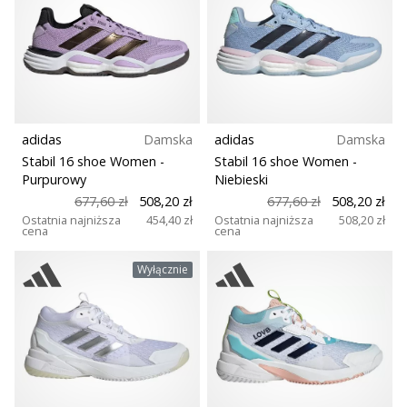
adidas
Damska
adidas
Damska
Stabil 16 shoe Women
-
Stabil 16 shoe Women
-
Purpurowy
Niebieski
677,60 zł
508,20 zł
677,60 zł
508,20 zł
Ostatnia najniższa
454,40 zł
Ostatnia najniższa
508,20 zł
cena
cena
Wyłącznie