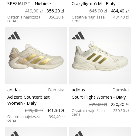
25. 11. 2024
SPEZIALIST
- Niebieski
Crazyflight 6 M
- Biały
Drop (mm)
•
419,00 zł
356,20 zł
645,90 zł
484,40 zł
2 min. czytanie
Ostatnia najniższa
356,20 zł
Ostatnia najniższa
484,40 zł
cena
cena
Krój
Zostań
ambasadorem
Weplayhandball
Funkcja
Czy
jesteś
Model
maniakiem
piłki
Gracze
ręcznej
tak
jak
adidas
Damska
adidas
Damska
Plac zabaw
my?
Adizero Counterblast
Court Flight Women
- Biały
Dołącz
Women
- Biały
329,00 zł
230,30 zł
do
649,00 zł
441,30 zł
Ostatnia najniższa
230,30 zł
Pozycja
cena
nas
Ostatnia najniższa
394,40 zł
cena
jako
Sezon
ambasador