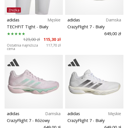
Zniżka
adidas
Męskie
adidas
Damska
TECHFIT Tight
- Biały
CrazyFlight 7
- Biały
649,00 zł
129,00 zł
115,30 zł
Ostatnia najniższa
117,70 zł
cena
adidas
Damska
adidas
Męskie
CrazyFlight 7
- Różowy
CrazyFlight 7
- Biały
649,00 zł
649,00 zł