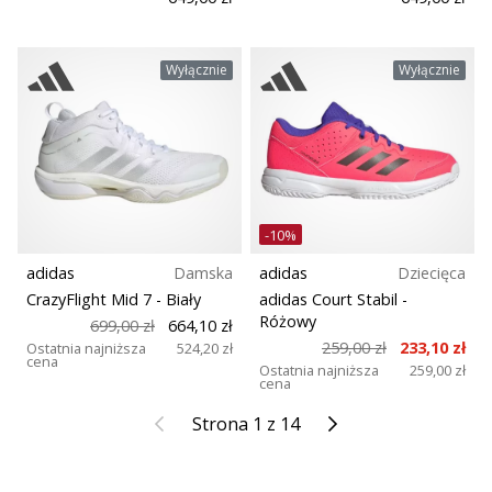
Wyłącznie
Wyłącznie
-10%
adidas
Damska
adidas
Dziecięca
CrazyFlight Mid 7
- Biały
adidas Court Stabil
-
Różowy
699,00 zł
664,10 zł
259,00 zł
233,10 zł
Ostatnia najniższa
524,20 zł
cena
Ostatnia najniższa
259,00 zł
cena
Poprzedni
Kolejny
Strona 1 z 14