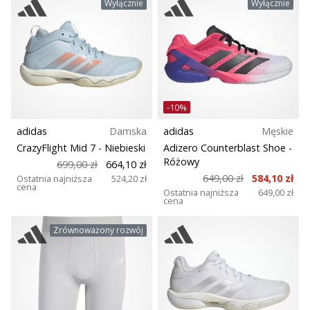
Wyłącznie
Wyłącznie
-10%
adidas
Damska
adidas
Męskie
CrazyFlight Mid 7
- Niebieski
Adizero Counterblast Shoe
-
Różowy
699,00 zł
664,10 zł
649,00 zł
584,10 zł
Ostatnia najniższa
524,20 zł
cena
Ostatnia najniższa
649,00 zł
cena
Zrównoważony rozwój