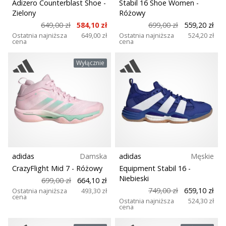
Adizero Counterblast Shoe
-
Stabil 16 Shoe Women
-
Zielony
Różowy
649,00 zł
584,10 zł
699,00 zł
559,20 zł
Ostatnia najniższa
649,00 zł
Ostatnia najniższa
524,20 zł
cena
cena
Wyłącznie
adidas
Damska
adidas
Męskie
CrazyFlight Mid 7
- Różowy
Equipment Stabil 16
-
Niebieski
699,00 zł
664,10 zł
749,00 zł
659,10 zł
Ostatnia najniższa
493,30 zł
cena
Ostatnia najniższa
524,30 zł
cena