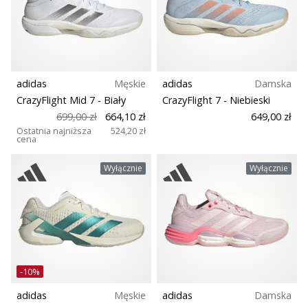
adidas
Męskie
adidas
Damska
CrazyFlight Mid 7
- Biały
CrazyFlight 7
- Niebieski
699,00 zł
664,10 zł
649,00 zł
Ostatnia najniższa
524,20 zł
cena
Wyłącznie
Wyłącznie
-10%
adidas
Męskie
adidas
Damska