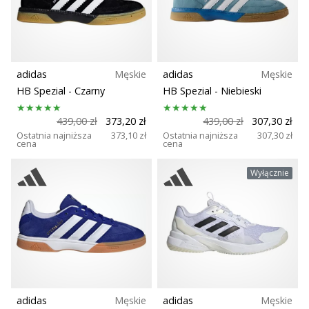
Rozmiar
nowe
buty
Teamsales
do
piłki
ręcznej
adidas
Męskie
adidas
Męskie
Wsparcie dla biustonosza
PUMA
HB Spezial
- Czarny
HB Spezial
- Niebieski
Accelerate
NITRO
439,00 zł
373,20 zł
439,00 zł
307,30 zł
Carbon
SQD
Ostatnia najniższa
373,10 zł
Ostatnia najniższa
307,30 zł
cena
cena
5!
Zespół
Odkryj
Wyłącznie
innowacje
techniczne
Kolekcja
i
przekonaj
się,
Komfort i amortyzacja
czy
warto…
Dyscyplina
adidas
Męskie
adidas
Męskie