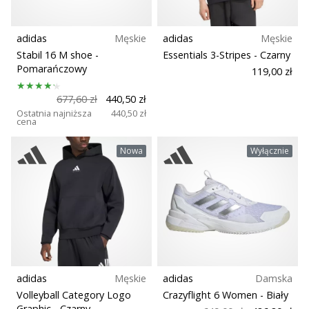
Masa (g)
adidas
Męskie
adidas
Męskie
Stabil 16 M shoe
-
Essentials 3-Stripes
- Czarny
Pomarańczowy
119,00 zł
677,60 zł
440,50 zł
Ostatnia najniższa
440,50 zł
cena
Nowa
Wyłącznie
adidas
Męskie
adidas
Damska
Volleyball Category Logo
Crazyflight 6 Women
- Biały
Graphic
- Czarny