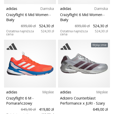
adidas
Damska
adidas
Damska
Crazyflight 6 Mid Women
-
Crazyflight 6 Mid Women
-
Biały
Biały
699,00 zł
524,30 zł
699,00 zł
524,30 zł
Ostatnia najniższa
524,30 zł
Ostatnia najniższa
524,30 zł
cena
cena
Wyłącznie
adidas
Męskie
adidas
Męskie
Crazyflight 6 M
-
Adizero Counterblast
Pomarańczowy
Performance x JURI
- Szary
645,90 zł
419,80 zł
649,00 zł