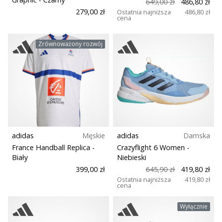
649,00 zł
486,80 zł
279,00 zł
Ostatnia najniższa
486,80 zł
cena
Zrównoważony rozwój
adidas
Męskie
adidas
Damska
France Handball Replica
-
Crazyflight 6 Women
-
Biały
Niebieski
399,00 zł
645,90 zł
419,80 zł
Ostatnia najniższa
419,80 zł
cena
Wyłącznie