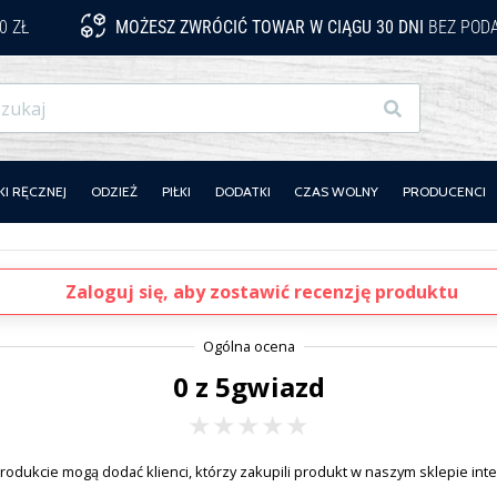
0 ZŁ
MOŻESZ ZWRÓCIĆ TOWAR W CIĄGU 30 DNI
BEZ PODA
Szukaj
KI RĘCZNEJ
ODZIEŻ
PIŁKI
DODATKI
CZAS WOLNY
PRODUCENCI
Zaloguj się, aby zostawić recenzję produktu
0 z 5gwiazd
rodukcie mogą dodać klienci, którzy zakupili produkt w naszym sklepie in