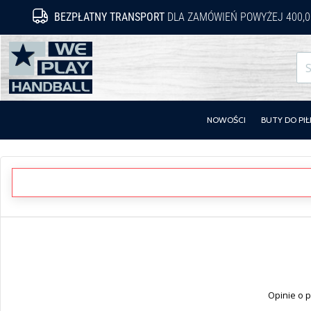
BEZPŁATNY TRANSPORT
DLA ZAMÓWIEŃ POWYŻEJ 400,0
WePlayHandball.pl
NOWOŚCI
BUTY DO PIŁ
Opinie o p