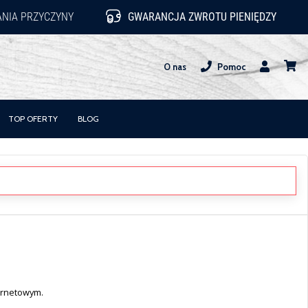
NIA PRZYCZYNY
GWARANCJA ZWROTU PIENIĘDZY
O nas
Pomoc
Użytkownik
koszy
TOP OFERTY
BLOG
ternetowym.