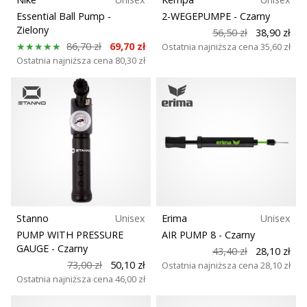
25. 11. 2024
Essential Ball Pump
-
2-WEGEPUMPE
- Czarny
•
Zielony
56,50 zł
38,90 zł
2 min. czytanie
86,70 zł
69,70 zł
Ostatnia najniższa cena
35,60 zł
Zostań
Ostatnia najniższa cena
80,30 zł
ambasadorem
Weplayhandball
Czy
jesteś
maniakiem
piłki
ręcznej
tak
jak
my?
Stanno
Unisex
Erima
Unisex
Dołącz
PUMP WITH PRESSURE
AIR PUMP 8
- Czarny
do
GAUGE
- Czarny
43,40 zł
28,10 zł
nas
73,00 zł
50,10 zł
Ostatnia najniższa cena
28,10 zł
jako
Ostatnia najniższa cena
46,00 zł
ambasador