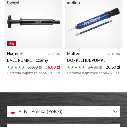
Weplayhandball
Pokaż
wszystkie
artykuły
-5%
Hummel
Unisex
Molten
Unisex
BALL PUMPE
- Czarny
DOPPELHUBPUMPE
59,00 zł
56,00 zł
34,00 zł
26,50 zł
Ostatnia najniższa cena
59,00 zł
Ostatnia najniższa cena
26,50 zł
PLN - Polska (Polski)