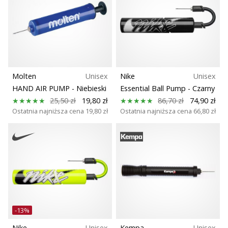
Rozmiar
nowe
buty
Teamsales
do
piłki
ręcznej
Sport
PUMA
Accelerate
Molten
Unisex
Nike
Unisex
NITRO
HAND AIR PUMP
- Niebieski
Essential Ball Pump
- Czarny
SQD
25,50 zł
19,80 zł
86,70 zł
74,90 zł
5!
Ostatnia najniższa cena
19,80 zł
Ostatnia najniższa cena
66,80 zł
Odkryj
innowacje
techniczne
i
przekonaj
się,
czy
warto…
-13%
Nike
Unisex
Kempa
Unisex