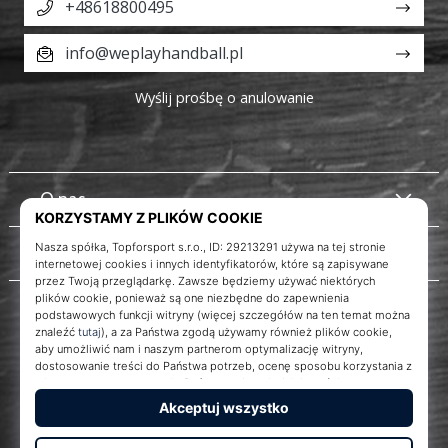
+48618800495
info@weplayhandball.pl
Wyślij prośbę o anulowanie
O nas
Obsługa klienta
Instagram
WePlayHandball.pl