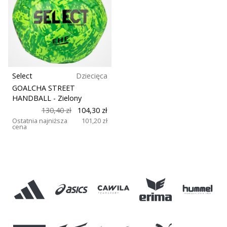
nowe
buty
do
piłki
ręcznej
PUMA
Accelerate
Select
Dziecięca
NITRO
GOALCHA STREET
SQD
HANDBALL
- Zielony
5!
130,40 zł
104,30 zł
Odkryj
Ostatnia najniższa
101,20 zł
cena
innowacje
techniczne
i
przekonaj
się,
czy
warto…