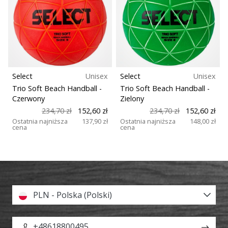
Typ piłki
1
nowe
buty
Plac zabaw
do
piłki
ręcznej
Sport
PUMA
Accelerate
Select
Unisex
Select
Unisex
NITRO
Trio Soft Beach Handball
-
Trio Soft Beach Handball
-
SQD
Czerwony
Zielony
5!
234,70 zł
152,60 zł
234,70 zł
152,60 zł
Odkryj
Ostatnia najniższa
137,90 zł
Ostatnia najniższa
148,00 zł
cena
cena
innowacje
techniczne
i
przekonaj
się,
czy
PLN - Polska (Polski)
warto…
+48618800495